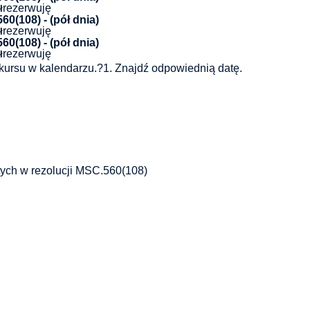
rezerwuję
ł
0(108) - (pół dnia)
rezerwuję
ł
0(108) - (pół dnia)
rezerwuję
ł
kursu w kalendarzu.
?
1. Znajdź odpowiednią datę.
ych w rezolucji MSC.560(108)