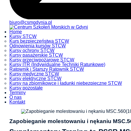
biuro@csmgdynia.pl
Home
Kursy STCW
Kurs bezpieczeństwa STCW
Odnowienia kursów STCW
Kursy ochrony STCW
Kursy pasażerskie STCW
Kursy przeciwpożarowe STCW
Kursy ITR (Indywidualne Techniki Ratunkowe)
Ratownik i Starszy Ratownik STCW
Kursy medyczne STCW
Kursy elektryczne STCW
Kursy na zbiornikowce i ładunki niebezpieczne STCW
Kursy pozostałe
Terminy
O nas
Kontakt
Zapobieganie molestowaniu i nękaniu MSC.560