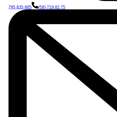
795 835 885
(58) 719 82 75